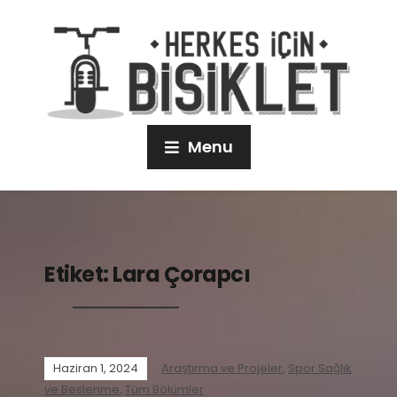
Menu
Etiket:
Lara Çorapcı
Haziran 1, 2024
Araştırma ve Projeler
,
Spor Sağlık
ve Beslenme
,
Tüm Bölümler