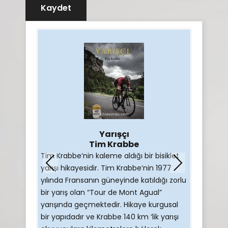
LALAR
ĞUR
Mar
kleşmiş
ikkatimi
“Marco Pa
 hikayesi
tarafından
 anlattığı
kitabıdır.
ye
yıllık ya
irer
Yarışçı
Pantani’n
büyük
Tim Krabbe
yüzünden 
aya
Tim Krabbe’nin kaleme aldığı bir bisiklet
Prev
Nex
ve doping
yarışı hikayesidir. Tim Krabbe’nin 1977
Bisiklet d
ious
t
yılında Fransanın güneyinde katıldığı zorlu
anlatımlar
bir yarış olan “Tour de Mont Agual”
biyografi
yarışında geçmektedir. Hikaye kurgusal
duyanları
bir yapıdadır ve Krabbe 140 km ‘lik yarışı
tırmanışç