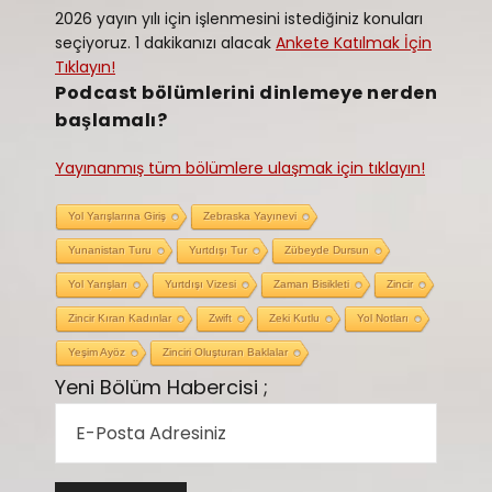
2026 yayın yılı için işlenmesini istediğiniz konuları
seçiyoruz. 1 dakikanızı alacak
Ankete Katılmak İçin
Tıklayın!
Podcast bölümlerini dinlemeye nerden
başlamalı?
Yayınanmış tüm bölümlere ulaşmak için tıklayın!
Yol Yarışlarına Giriş
Zebraska Yayınevi
Yunanistan Turu
Yurtdışı Tur
Zübeyde Dursun
Yol Yarışları
Yurtdışı Vizesi
Zaman Bisikleti
Zincir
Zincir Kıran Kadınlar
Zwift
Zeki Kutlu
Yol Notları
Yeşim Ayöz
Zinciri Oluşturan Baklalar
Yeni Bölüm Habercisi ;