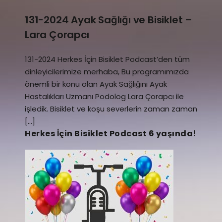
131-2024 Ayak Sağlığı ve Bisiklet –
Lara Çorapcı
131-2024 Herkes İçin Bisiklet Podcast’den tüm
dinleyicilerimize merhaba, Bu programımızda
önemli bir konu olan Ayak Sağlığını Ayak
Hastalıkları Uzmanı Podolog Lara Çorapcı ile
işledik. Bisiklet ve koşu severlerin zaman zaman
[…]
Herkes İçin Bisiklet Podcast 6 yaşında!