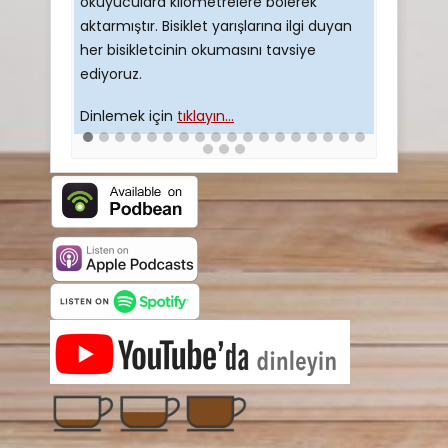
okuyuculara kilometrelere bölerek
öğrenmek 
aktarmıştır. Bisiklet yarışlarına ilgi duyan
kesinlikle
her bisikletcinin okumasını tavsiye
ediyoruz.
Dinlemek 
Dinlemek için
tıklayın...