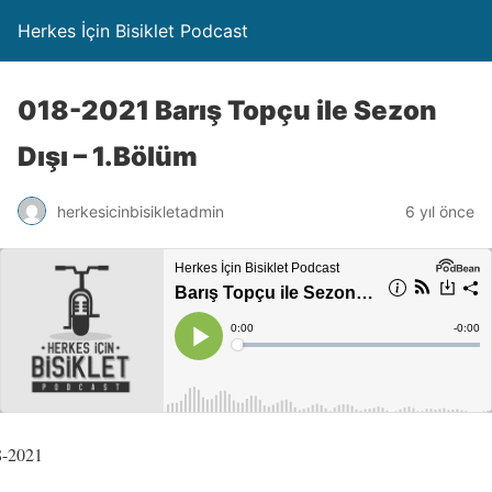
Herkes İçin Bisiklet Podcast
018-2021 Barış Topçu ile Sezon
Dışı – 1.Bölüm
herkesicinbisikletadmin
6 yıl önce
8-2021